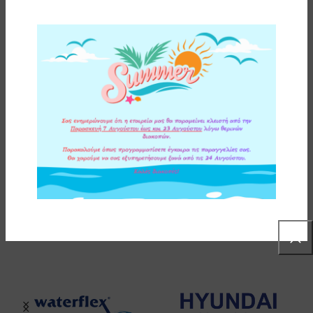
ΑΝΤΑΛΛΑΚΤΙΚΟ ΦΙΛΤΡΟ ΣΥΜΠΑΓΟΥΣ ΕΝΕΡΓΟΥ
ΑΝΘΡΑΚΑ CA-SE HF BX 0,15μm ATLAS FILTRI (MADE IN
ITALY)
94,00
€
ΔΙΑΒΑΣΤΕ ΠΕΡΙΣΣΟΤΕΡΑ