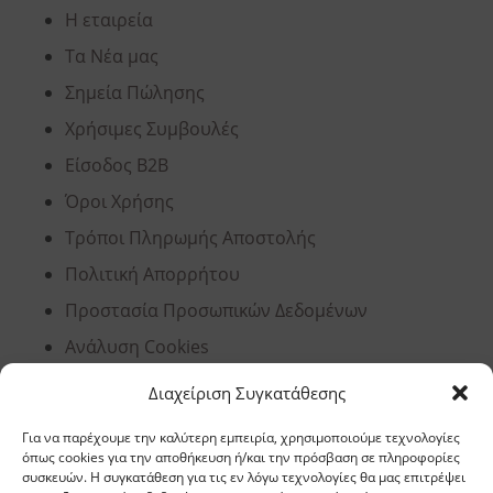
Η εταιρεία
Τα Νέα μας
Σημεία Πώλησης
Χρήσιμες Συμβουλές
Είσοδος B2B
Όροι Χρήσης
Τρόποι Πληρωμής Αποστολής
Πολιτική Απορρήτου
Προστασία Προσωπικών Δεδομένων
Ανάλυση Cookies
Διαχείριση Συγκατάθεσης
Έδρα, Θεσσαλονίκη
Για να παρέχουμε την καλύτερη εμπειρία, χρησιμοποιούμε τεχνολογίες
όπως cookies για την αποθήκευση ή/και την πρόσβαση σε πληροφορίες
συσκευών. Η συγκατάθεση για τις εν λόγω τεχνολογίες θα μας επιτρέψει
Διεύθυνση: 11,5 χλμ Ε.Ο. Θεσσαλονίκης –