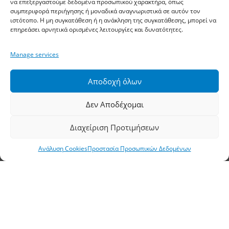
να επεξεργαστούμε δεδομένα προσωπικού χαρακτήρα, όπως
Αθηνών, Σίνδος, ΤΚ 57400, ΤΘ 1251
συμπεριφορά περιήγησης ή μοναδικά αναγνωριστικά σε αυτόν τον
ιστότοπο. Η μη συγκατάθεση ή η ανάκληση της συγκατάθεσης, μπορεί να
επηρεάσει αρνητικά ορισμένες λειτουργίες και δυνατότητες.
Τηλέφωνο:
2310 778822
–
23
Manage services
Φαξ: 2310 778824
Email:
waterpik@otenet.gr
Αποδοχή όλων
Δεν Αποδέχομαι
Υποκατάστημα, Αθήνα
Διαχείριση Προτιμήσεων
Διεύθυνση: Σταδίου 60, Αθήνα, ΤΚ 10564
Ανάλυση Cookies
Προστασία Προσωπικών Δεδομένων
Τηλέφωνο:
210 3245606
–
7
–
8
Φαξ: 210 3241229
Email:
waterpik@otenet.gr