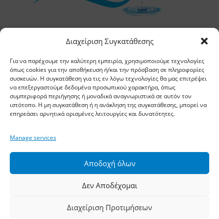
Διαχείριση Συγκατάθεσης
Για να παρέχουμε την καλύτερη εμπειρία, χρησιμοποιούμε τεχνολογίες
Χρήσιμες Πληροφορίες
όπως cookies για την αποθήκευση ή/και την πρόσβαση σε πληροφορίες
συσκευών. Η συγκατάθεση για τις εν λόγω τεχνολογίες θα μας επιτρέψει
να επεξεργαστούμε δεδομένα προσωπικού χαρακτήρα, όπως
Επικοινωνία
συμπεριφορά περιήγησης ή μοναδικά αναγνωριστικά σε αυτόν τον
ιστότοπο. Η μη συγκατάθεση ή η ανάκληση της συγκατάθεσης, μπορεί να
Η εταιρεία
επηρεάσει αρνητικά ορισμένες λειτουργίες και δυνατότητες.
Τα Νέα μας
Manage services
Σημεία Πώλησης
Χρήσιμες Συμβουλές
Αποδοχή όλων
Είσοδος B2B
Δεν Αποδέχομαι
Όροι Χρήσης
Τρόποι Πληρωμής Αποστολής
Διαχείριση Προτιμήσεων