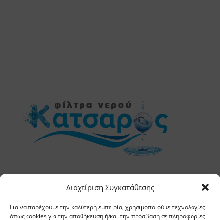
Διαχείριση Συγκατάθεσης
Χρήσιμες Πληροφορίες
Για να παρέχουμε την καλύτερη εμπειρία, χρησιμοποιούμε τεχνολογίες
όπως cookies για την αποθήκευση ή/και την πρόσβαση σε πληροφορίες