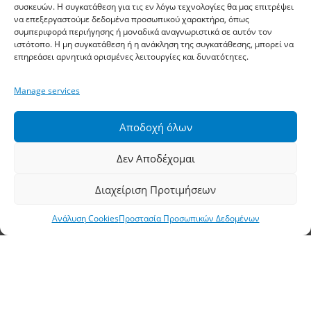
συσκευών. Η συγκατάθεση για τις εν λόγω τεχνολογίες θα μας επιτρέψει
Επικοινωνία
να επεξεργαστούμε δεδομένα προσωπικού χαρακτήρα, όπως
συμπεριφορά περιήγησης ή μοναδικά αναγνωριστικά σε αυτόν τον
Η εταιρεία
ιστότοπο. Η μη συγκατάθεση ή η ανάκληση της συγκατάθεσης, μπορεί να
επηρεάσει αρνητικά ορισμένες λειτουργίες και δυνατότητες.
Τα Νέα μας
Σημεία Πώλησης
Manage services
Χρήσιμες Συμβουλές
Αποδοχή όλων
Είσοδος B2B
Όροι Χρήσης
Δεν Αποδέχομαι
Τρόποι Πληρωμής Αποστολής
Διαχείριση Προτιμήσεων
Πολιτική Απορρήτου
Ανάλυση Cookies
Προστασία Προσωπικών Δεδομένων
Προστασία Προσωπικών Δεδομένων
Ανάλυση Cookies
Έδρα, Θεσσαλονίκη