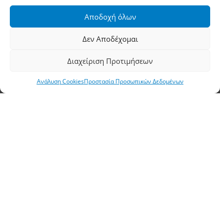
Αποδοχή όλων
Φαξ: 2310 778824
Δεν Αποδέχομαι
Email:
waterpik@otenet.gr
Διαχείριση Προτιμήσεων
Υποκατάστημα, Αθήνα
Ανάλυση Cookies
Προστασία Προσωπικών Δεδομένων
Διεύθυνση: Σταδίου 60, Αθήνα, ΤΚ 10564
Τηλέφωνο:
210 3245606
–
7
–
8
Φαξ: 210 3241229
Email:
waterpik@otenet.gr
© 2022 Κ. Κατσαρός & Σία Ι.Κ.Ε., All Rights
Reserved | Powered by