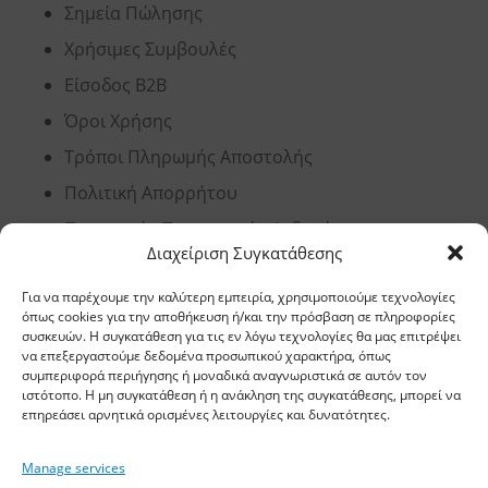
Σημεία Πώλησης
Χρήσιμες Συμβουλές
Είσοδος B2B
Όροι Χρήσης
Τρόποι Πληρωμής Αποστολής
Πολιτική Απορρήτου
Προστασία Προσωπικών Δεδομένων
Διαχείριση Συγκατάθεσης
Ανάλυση Cookies
Για να παρέχουμε την καλύτερη εμπειρία, χρησιμοποιούμε τεχνολογίες
όπως cookies για την αποθήκευση ή/και την πρόσβαση σε πληροφορίες
συσκευών. Η συγκατάθεση για τις εν λόγω τεχνολογίες θα μας επιτρέψει
Έδρα, Θεσσαλονίκη
να επεξεργαστούμε δεδομένα προσωπικού χαρακτήρα, όπως
συμπεριφορά περιήγησης ή μοναδικά αναγνωριστικά σε αυτόν τον
ιστότοπο. Η μη συγκατάθεση ή η ανάκληση της συγκατάθεσης, μπορεί να
Διεύθυνση: 11,5 χλμ Ε.Ο. Θεσσαλονίκης –
επηρεάσει αρνητικά ορισμένες λειτουργίες και δυνατότητες.
Αθηνών, Σίνδος, ΤΚ 57400, ΤΘ 1251
Manage services
Τηλέφωνο:
2310 778822
–
23