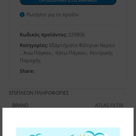
ΠΡΟΣΘΗΚΗ ΣΤΟ ΚΑΛΑΘΙ
Ρωτήστε για το προϊόν
Κωδικός προϊόντος:
229800
Κατηγορίες:
Εξαρτήματα Φίλτρων Νερού
,
Άνω Πάγκου
,
Κάτω Πάγκου
,
Κεντρικής
Παροχής
Share:
ΕΠΙΠΛΕΟΝ ΠΛΗΡΟΦΟΡΙΕΣ
ATLAS FILTRI
BRAND