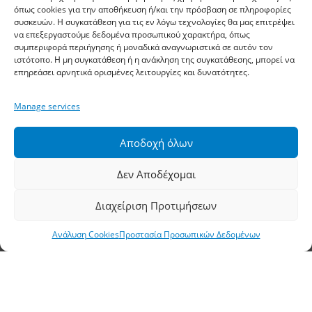
Χρήσιμες Πληροφορίες
όπως cookies για την αποθήκευση ή/και την πρόσβαση σε πληροφορίες
συσκευών. Η συγκατάθεση για τις εν λόγω τεχνολογίες θα μας επιτρέψει
να επεξεργαστούμε δεδομένα προσωπικού χαρακτήρα, όπως
Επικοινωνία
συμπεριφορά περιήγησης ή μοναδικά αναγνωριστικά σε αυτόν τον
Η εταιρεία
ιστότοπο. Η μη συγκατάθεση ή η ανάκληση της συγκατάθεσης, μπορεί να
επηρεάσει αρνητικά ορισμένες λειτουργίες και δυνατότητες.
Τα Νέα μας
Σημεία Πώλησης
Manage services
Χρήσιμες Συμβουλές
Αποδοχή όλων
Είσοδος B2B
Δεν Αποδέχομαι
Όροι Χρήσης
Τρόποι Πληρωμής Αποστολής
Διαχείριση Προτιμήσεων
Πολιτική Απορρήτου
Ανάλυση Cookies
Προστασία Προσωπικών Δεδομένων
Προστασία Προσωπικών Δεδομένων
Ανάλυση Cookies