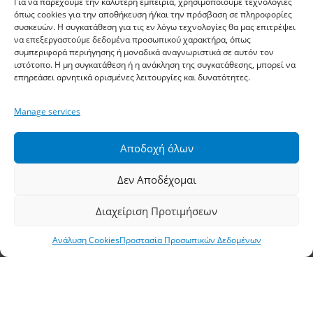
Για να παρέχουμε την καλύτερη εμπειρία, χρησιμοποιούμε τεχνολογίες
όπως cookies για την αποθήκευση ή/και την πρόσβαση σε πληροφορίες
συσκευών. Η συγκατάθεση για τις εν λόγω τεχνολογίες θα μας επιτρέψει
Τηλέφωνο:
2310 778822
–
23
να επεξεργαστούμε δεδομένα προσωπικού χαρακτήρα, όπως
συμπεριφορά περιήγησης ή μοναδικά αναγνωριστικά σε αυτόν τον
Φαξ: 2310 778824
ιστότοπο. Η μη συγκατάθεση ή η ανάκληση της συγκατάθεσης, μπορεί να
επηρεάσει αρνητικά ορισμένες λειτουργίες και δυνατότητες.
Email:
waterpik@otenet.gr
Manage services
Υποκατάστημα, Αθήνα
Αποδοχή όλων
Διεύθυνση: Σταδίου 60, Αθήνα, ΤΚ 10564
Δεν Αποδέχομαι
Τηλέφωνο:
210 3245606
–
7
–
8
Διαχείριση Προτιμήσεων
Φαξ: 210 3241229
Ανάλυση Cookies
Προστασία Προσωπικών Δεδομένων
Email:
waterpik@otenet.gr
© 2022 Κ. Κατσαρός & Σία Ι.Κ.Ε., All Rights