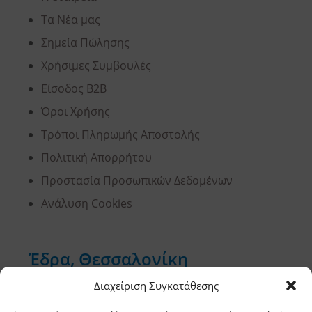
Τα Νέα μας
Σημεία Πώλησης
Χρήσιμες Συμβουλές
Είσοδος B2B
Όροι Χρήσης
Τρόποι Πληρωμής Αποστολής
Πολιτική Απορρήτου
Προστασία Προσωπικών Δεδομένων
Ανάλυση Cookies
Έδρα, Θεσσαλονίκη
Διαχείριση Συγκατάθεσης
Διεύθυνση: 11,5 χλμ Ε.Ο. Θεσσαλονίκης –
Αθηνών, Σίνδος, ΤΚ 57400, ΤΘ 1251