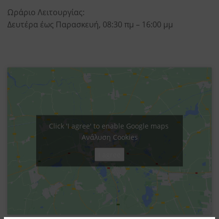
Ωράριο Λειτουργίας:
Δευτέρα έως Παρασκευή, 08:30 πμ – 16:00 μμ
Click 'I agree' to enable Google maps
Ανάλυση Cookies
I agree