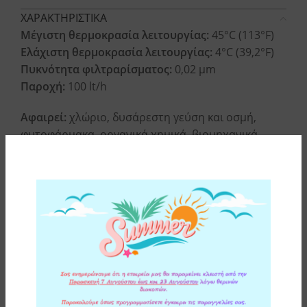
ΧΑΡΑΚΤΗΡΙΣΤΙΚΑ
Μέγιστη θερμοκρασία λειτουργίας:
45°C (113°F)
Ελάχιστη θερμοκρασία λειτουργίας:
4°C (39,2°F)
Πυκνότητα φιλτραρίσματος:
0,02 μm
Παροχή:
100 lt/h
Αφαιρεί:
χλώριο, δυσάρεστη γεύση και οσμή,
φυτοφάρμακα, οργανικά χημικά, βιομηχανικά
κατάλοιπα, την θολότητα από το νερό, πτητικές
οργανικές ενώσεις (VOC) και άλλες βλαβερές
ουσίες που μολύνουν το νερό.
Η μεμβράνη αφαιρεί:
πάρα πολύ μικρά σωματίδια,
παθογόνα βακτήρια (E. coli, Salmonella, V.
cholerae, Legionella, Pseudomonas), πρωτόζωα
(Giardia, Crysptosporidium) και ιούς.
Αλλαγή:
κάθε 4-6 μήνες (εξαρτάται απο την
συσκευή του φίλτρου νερού που τοποθετείται).