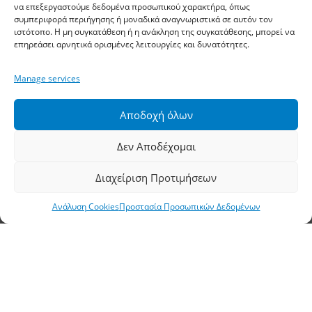
Φαξ: 2310 778824
να επεξεργαστούμε δεδομένα προσωπικού χαρακτήρα, όπως
συμπεριφορά περιήγησης ή μοναδικά αναγνωριστικά σε αυτόν τον
ιστότοπο. Η μη συγκατάθεση ή η ανάκληση της συγκατάθεσης, μπορεί να
Email:
waterpik@otenet.gr
επηρεάσει αρνητικά ορισμένες λειτουργίες και δυνατότητες.
Υποκατάστημα, Αθήνα
Manage services
Διεύθυνση: Σταδίου 60, Αθήνα, ΤΚ 10564
Αποδοχή όλων
Τηλέφωνο:
210 3245606
–
7
–
8
Δεν Αποδέχομαι
Φαξ: 210 3241229
Διαχείριση Προτιμήσεων
Email:
waterpik@otenet.gr
Ανάλυση Cookies
Προστασία Προσωπικών Δεδομένων
© 2022 Κ. Κατσαρός & Σία Ι.Κ.Ε., All Rights
Reserved | Powered by