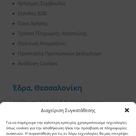
Χρήσιμες Συμβουλές
Είσοδος B2B
Όροι Χρήσης
Τρόποι Πληρωμής Αποστολής
Πολιτική Απορρήτου
Προστασία Προσωπικών Δεδομένων
Ανάλυση Cookies
Έδρα, Θεσσαλονίκη
Διεύθυνση: 11,5 χλμ Ε.Ο. Θεσσαλονίκης –
Αθηνών, Σίνδος, ΤΚ 57400, ΤΘ 1251
Διαχείριση Συγκατάθεσης
Για να παρέχουμε την καλύτερη εμπειρία, χρησιμοποιούμε τεχνολογίες
Τηλέφωνο:
2310 778822
–
23
όπως cookies για την αποθήκευση ή/και την πρόσβαση σε πληροφορίες
συσκευών. Η συγκατάθεση για τις εν λόγω τεχνολογίες θα μας επιτρέψει