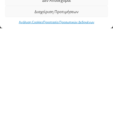
Δεν Αποδέχομαι
Έδρα, Θεσσαλονίκη
Διαχείριση Προτιμήσεων
Διεύθυνση: 11,5 χλμ Ε.Ο. Θεσσαλονίκης –
Ανάλυση Cookies
Προστασία Προσωπικών Δεδομένων
Αθηνών, Σίνδος, ΤΚ 57400, ΤΘ 1251
Τηλέφωνο:
2310 778822
–
23
Φαξ: 2310 778824
Email:
waterpik@otenet.gr
Υποκατάστημα, Αθήνα
Διεύθυνση: Σταδίου 60, Αθήνα, ΤΚ 10564
Τηλέφωνο:
210 3245606
–
7
–
8
Φαξ: 210 3241229