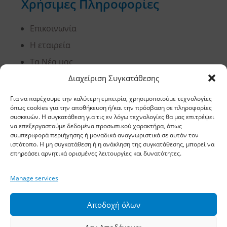
Χρήσιμες Πληροφορίες
Επικοινωνία
Η εταιρεία
Τα Νέα μας
Σημεία Πώλησης
Διαχείριση Συγκατάθεσης
Χρήσιμες Συμβουλές
Για να παρέχουμε την καλύτερη εμπειρία, χρησιμοποιούμε τεχνολογίες
όπως cookies για την αποθήκευση ή/και την πρόσβαση σε πληροφορίες
Είσοδος B2B
συσκευών. Η συγκατάθεση για τις εν λόγω τεχνολογίες θα μας επιτρέψει
να επεξεργαστούμε δεδομένα προσωπικού χαρακτήρα, όπως
Όροι Χρήσης
συμπεριφορά περιήγησης ή μοναδικά αναγνωριστικά σε αυτόν τον
Τρόποι Πληρωμής Αποστολής
ιστότοπο. Η μη συγκατάθεση ή η ανάκληση της συγκατάθεσης, μπορεί να
επηρεάσει αρνητικά ορισμένες λειτουργίες και δυνατότητες.
Πολιτική Απορρήτου
Προστασία Προσωπικών Δεδομένων
Manage services
Ανάλυση Cookies
Αποδοχή όλων