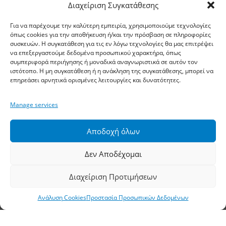
Η εταιρεία
Διαχείριση Συγκατάθεσης
Τα Νέα μας
Για να παρέχουμε την καλύτερη εμπειρία, χρησιμοποιούμε τεχνολογίες
Σημεία Πώλησης
όπως cookies για την αποθήκευση ή/και την πρόσβαση σε πληροφορίες
συσκευών. Η συγκατάθεση για τις εν λόγω τεχνολογίες θα μας επιτρέψει
Χρήσιμες Συμβουλές
να επεξεργαστούμε δεδομένα προσωπικού χαρακτήρα, όπως
συμπεριφορά περιήγησης ή μοναδικά αναγνωριστικά σε αυτόν τον
Είσοδος B2B
ιστότοπο. Η μη συγκατάθεση ή η ανάκληση της συγκατάθεσης, μπορεί να
επηρεάσει αρνητικά ορισμένες λειτουργίες και δυνατότητες.
Όροι Χρήσης
Τρόποι Πληρωμής Αποστολής
Manage services
Πολιτική Απορρήτου
Αποδοχή όλων
Προστασία Προσωπικών Δεδομένων
Ανάλυση Cookies
Δεν Αποδέχομαι
Διαχείριση Προτιμήσεων
Έδρα, Θεσσαλονίκη
Ανάλυση Cookies
Προστασία Προσωπικών Δεδομένων
Διεύθυνση: 11,5 χλμ Ε.Ο. Θεσσαλονίκης –