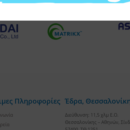
ιμες Πληροφορίες
Έδρα, Θεσσαλονίκ
ινωνία
Διεύθυνση: 11,5 χλμ Ε.Ο.
Θεσσαλονίκης – Αθηνών, Σίνδ
ιρεία
57400, ΤΘ 1251