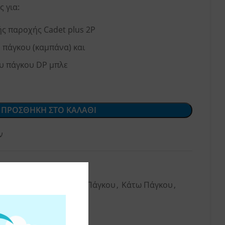
 για:
ής παροχής Cadet plus 2P
 πάγκου (καμπάνα) και
υ πάγκου DP μπλε
ΠΡΟΣΘΗΚΗ ΣΤΟ ΚΑΛΑΘΙ
ν
571
 Φίλτρων Νερού
,
Άνω Πάγκου
,
Κάτω Πάγκου
,