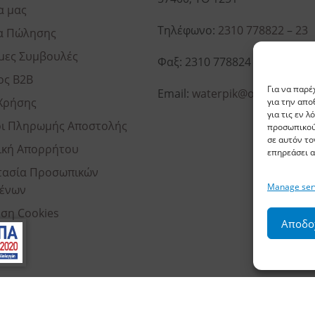
α μας
Τηλέφωνο:
2310 778822
–
23
α Πώλησης
μες Συμβουλές
Φαξ: 2310 778824
ος B2B
Για να παρέ
Email:
waterpik@otenet.gr
Χρήσης
για την απ
για τις εν 
ι Πληρωμής Αποστολής
προσωπικού
σε αυτόν το
ική Απορρήτου
επηρεάσει α
ασία Προσωπικών
Manage ser
ένων
ση Cookies
Αποδο