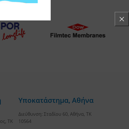
η
Υποκατάστημα, Αθήνα
Διεύθυνση: Σταδίου 60, Αθήνα, ΤΚ
ος, ΤΚ
10564