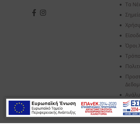
Τα Νέ
Σημεί
Χρήσι
Είσοδ
Όροι 
Τρόπο
Πολιτ
Προστ
Δεδομ
Ανάλυ