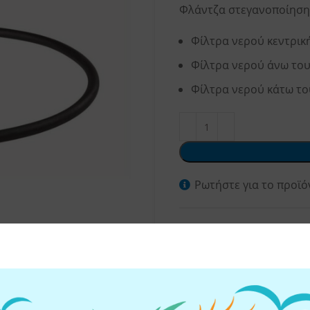
Φλάντζα στεγανοποίησης
Φίλτρα νερού κεντρικ
Φίλτρα νερού άνω του
Φίλτρα νερού κάτω το
Ρωτήστε για το προϊό
Κωδικός προϊόντος:
229
Κατηγορίες:
Εξαρτήματα
Κεντρικής Παροχής
Share: