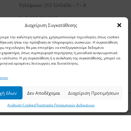
Τηλέφωνο:
210 3245606
–
7
–
8
Φαξ: 210 3241229
Διαχείριση Συγκατάθεσης
Email:
waterpik@otenet.gr
χουμε την καλύτερη εμπειρία, χρησιμοποιούμε τεχνολογίες όπως cookies
οθήκευση ή/και την πρόσβαση σε πληροφορίες συσκευών. Η συγκατάθεση
λόγω τεχνολογίες θα μας επιτρέψει να επεξεργαστούμε δεδομένα
 χαρακτήρα, όπως συμπεριφορά περιήγησης ή μοναδικά αναγνωριστικά
ν ιστότοπο. Η μη συγκατάθεση ή η ανάκληση της συγκατάθεσης, μπορεί να
ρνητικά ορισμένες λειτουργίες και δυνατότητες.
vices
χή όλων
Δεν Αποδέχομαι
Διαχείριση Προτιμήσεων
Ανάλυση Cookies
Προστασία Προσωπικών Δεδομένων