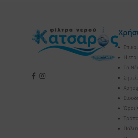
Χρήσ
Επικο
Η ετα
Τα Νέ
Σημεί
Χρήσι
Είσοδ
Όροι 
Τρόπο
Πολιτ