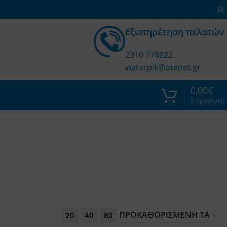
Εξυπηρέτηση πελατών
2310 778822
waterpik@otenet.gr
0,00
€
0
προϊόντα
20
40
80