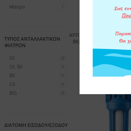
Μαύρο
1
ΑΥΤΟΚΑΘΑΡΙΖΟΜΕΝΟ ΦΙΛΤ
ΤΥΠΟΣ ΑΝΤΑΛΛΑΚΤΙΚΩΝ
BIG DUO 1 1/2″ RAH ΜΕ Α
ΦΙΛΤΡΩΝ
ATLAS FILTR
SX
20
269,00
€
SX, BX
9
ΠΡΟΣΘΗΚΗ 
BX
11
CX
8
BIG
20
ΔΙΑΤΟΜΗ ΕΙΣΟΔΟΥ/ΕΞΟΔΟΥ