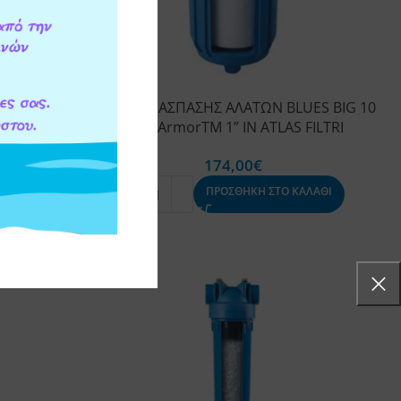
 HYDRA
ΦΙΛΤΡΟ ΔΙΑΣΠΑΣΗΣ ΑΛΑΤΩΝ BLUES BIG 10
Α ATLAS
ScaleArmorTM 1” IN ATLAS FILTRI
174,00
€
ΠΡΟΣΘΗΚΗ ΣΤΟ ΚΑΛΑΘΙ