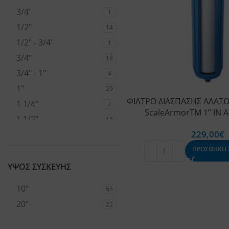
3/4'
1
1/2"
14
1/2" - 3/4"
1
3/4"
18
3/4" - 1"
4
1"
29
ΦΙΛΤΡΟ ΔΙΑΣΠΑΣΗΣ ΑΛΑΤΩ
1 1/4"
2
ScaleArmorTM 1” IN A
1 1/2"
15
229,00
€
2"
4
ΠΡΟΣΘΗΚΗ 
ΥΨΟΣ ΣΥΣΚΕΥΗΣ
10"
55
20"
22