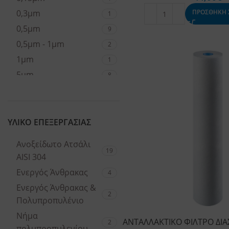
0,3μm
ΠΡΟΣΘΗΚΗ 
1
0,5μm
9
0,5μm - 1μm
2
1μm
1
5μm
8
25μm
6
50μm
6
70μm
2
ΥΛΙΚΟ ΕΠΕΞΕΡΓΑΣΙΑΣ
90μm
25
Ανοξείδωτο Ατσάλι
19
AISI 304
Ενεργός Άνθρακας
4
Ενεργός Άνθρακας &
2
Πολυπροπυλένιο
Νήμα
ΑΝΤΑΛΛΑΚΤΙΚΟ ΦΙΛΤΡΟ ΔΙ
2
πολυπροπυλενίου