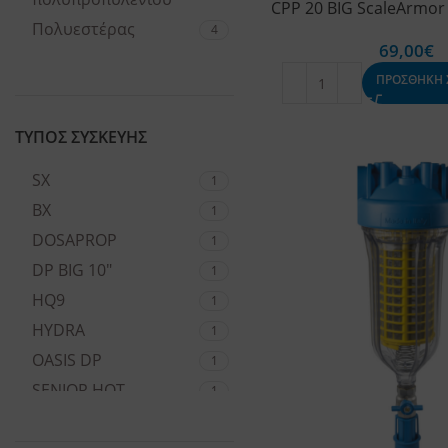
CPP 20 BIG ScaleArmor 
Πολυεστέρας
4
69,00
€
Πολυπροπυλένιο
9
ΠΡΟΣΘΗΚΗ 
Πολυφωσφορικός
κρύσταλλος
1
ΤΥΠΟΣ ΣΥΣΚΕΥΗΣ
(χαλαζίας)
Συμπαγές
SX
1
2
πολυπροπυλένιο
BX
1
Συμπαγής Ενεργός
14
DOSAPROP
1
Άνθρακας
DP BIG 10"
1
Συμπαγής Ενεργός
HQ9
1
Άνθρακας Με Hollow-
2
Fibre
HYDRA
1
OASIS DP
1
SENIOR HOT
1
Αυτοκαθαριζόμενο
29
Φίλτρο