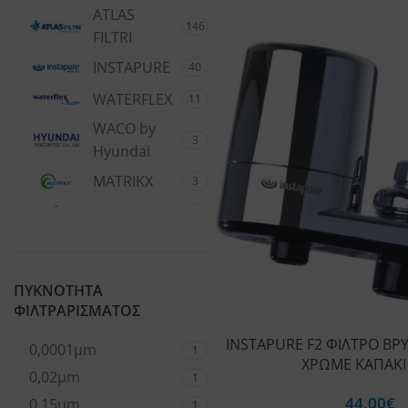
ATLAS
146
FILTRI
INSTAPURE
40
WATERFLEX
11
WACO by
3
Hyundai
MATRIKX
3
FILMTEC
1
ΠΥΚΝΟΤΗΤΑ
ΦΙΛΤΡΑΡΙΣΜΑΤΟΣ
INSTAPURE F2 ΦΙΛΤΡΟ ΒΡ
0,0001μm
1
ΧΡΩΜΕ ΚΑΠΑΚΙ 
0,02μm
1
44,00
€
0,15μm
1