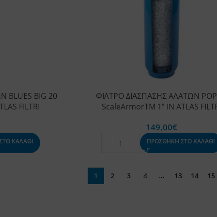
Ν BLUES BIG 20
ΦΙΛΤΡΟ ΔΙΑΣΠΑΣΗΣ ΑΛΑΤΩΝ POP
TLAS FILTRI
ScaleArmorTM 1” IN ATLAS FILT
149,00
€
ΣΤΟ ΚΑΛΑΘΙ
ΠΡΟΣΘΗΚΗ ΣΤΟ ΚΑΛΑΘΙ
1
2
3
4
…
13
14
15