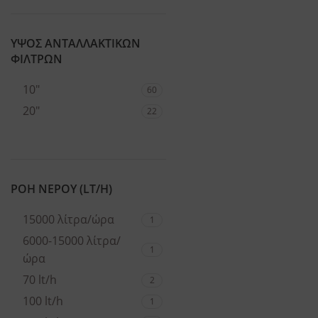
ΥΨΟΣ ΑΝΤΑΛΛΑΚΤΙΚΩΝ
ΦΙΛΤΡΩΝ
10"
60
20"
22
ΡΟΗ ΝΕΡΟΥ (LT/H)
15000 λίτρα/ώρα
1
6000-15000 λίτρα/
1
ώρα
70 lt/h
2
100 lt/h
1