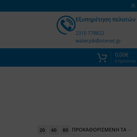
Εξυπηρέτηση πελατών
2310 778822
waterpik@otenet.gr
0,00
€
0
προϊόντα
20
40
80