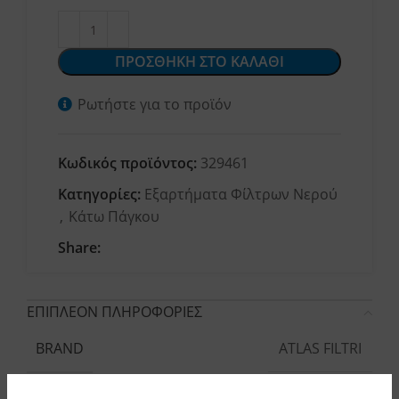
ΠΡΟΣΘΗΚΗ ΣΤΟ ΚΑΛΑΘΙ
Ρωτήστε για το προϊόν
Κωδικός προϊόντος:
329461
Κατηγορίες:
Εξαρτήματα Φίλτρων Νερού
,
Κάτω Πάγκου
Share:
ΕΠΙΠΛΕΟΝ ΠΛΗΡΟΦΟΡΙΕΣ
ATLAS FILTRI
BRAND