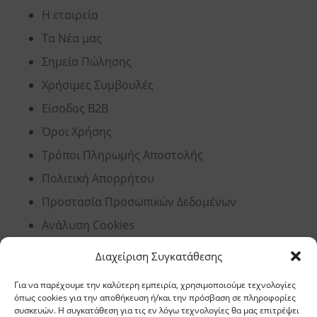
Η εταιρεία
Τα Νέα μας
Σημεία Πώλησης
Χρήσιμες Συμβουλές
Είσοδος B2B
Όροι Χρήσης
Τρόποι Πληρωμής Αποστολής
Πολιτική Απορρήτου
Προστασία Προσωπικών Δεδομένων
Ανάλυση Cookies
Διαχείριση Συγκατάθεσης
Έδρα, Θεσσαλονίκη
Για να παρέχουμε την καλύτερη εμπειρία, χρησιμοποιούμε τεχνολογίες
όπως cookies για την αποθήκευση ή/και την πρόσβαση σε πληροφορίες
συσκευών. Η συγκατάθεση για τις εν λόγω τεχνολογίες θα μας επιτρέψει
Διεύθυνση: 11,5 χλμ Ε.Ο. Θεσσαλονίκης –