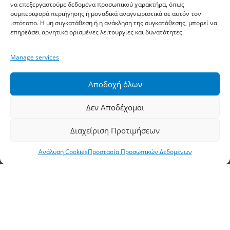
να επεξεργαστούμε δεδομένα προσωπικού χαρακτήρα, όπως
Αθηνών, Σίνδος, ΤΚ 57400, ΤΘ 1251
συμπεριφορά περιήγησης ή μοναδικά αναγνωριστικά σε αυτόν τον
ιστότοπο. Η μη συγκατάθεση ή η ανάκληση της συγκατάθεσης, μπορεί να
επηρεάσει αρνητικά ορισμένες λειτουργίες και δυνατότητες.
Τηλέφωνο:
2310 778822
–
23
Φαξ: 2310 778824
Manage services
Email:
waterpik@otenet.gr
Αποδοχή όλων
Δεν Αποδέχομαι
Υποκατάστημα, Αθήνα
Διαχείριση Προτιμήσεων
Διεύθυνση: Σταδίου 60, Αθήνα, ΤΚ 10564
Ανάλυση Cookies
Προστασία Προσωπικών Δεδομένων
Τηλέφωνο:
210 3245606
–
7
–
8
Φαξ: 210 3241229
Email:
waterpik@otenet.gr