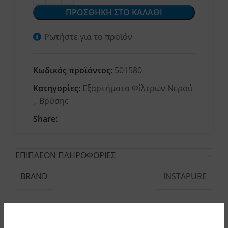
ΠΡΟΣΘΗΚΗ ΣΤΟ ΚΑΛΑΘΙ
Ρωτήστε για το προϊόν
Κωδικός προϊόντος:
501580
Κατηγορίες:
Εξαρτήματα Φίλτρων Νερού
,
Βρύσης
Share:
ΕΠΙΠΛΕΟΝ ΠΛΗΡΟΦΟΡΙΕΣ
INSTAPURE
BRAND
F2
ΣΥΜΒΑΤΗ ΣΥΣΚΕΥΗ