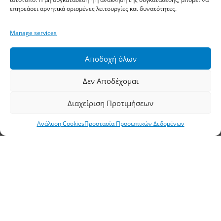
επηρεάσει αρνητικά ορισμένες λειτουργίες και δυνατότητες.
Τηλέφωνο:
2310 778822
–
23
Manage services
Φαξ: 2310 778824
Αποδοχή όλων
Email:
waterpik@otenet.gr
Δεν Αποδέχομαι
Υποκατάστημα, Αθήνα
Διαχείριση Προτιμήσεων
Διεύθυνση: Σταδίου 60, Αθήνα, ΤΚ 10564
Ανάλυση Cookies
Προστασία Προσωπικών Δεδομένων
Τηλέφωνο:
210 3245606
–
7
–
8
Φαξ: 210 3241229
Email:
waterpik@otenet.gr
© 2022 Κ. Κατσαρός & Σία Ι.Κ.Ε., All Rights