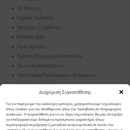
Τα Νέα μας
Σημεία Πώλησης
Χρήσιμες Συμβουλές
Είσοδος B2B
Όροι Χρήσης
Τρόποι Πληρωμής Αποστολής
Πολιτική Απορρήτου
Προστασία Προσωπικών Δεδομένων
Ανάλυση Cookies
Διαχείριση Συγκατάθεσης
Για να παρέχουμε την καλύτερη εμπειρία, χρησιμοποιούμε τεχνολογίες
Έδρα, Θεσσαλονίκη
όπως cookies για την αποθήκευση ή/και την πρόσβαση σε πληροφορίες
συσκευών. Η συγκατάθεση για τις εν λόγω τεχνολογίες θα μας επιτρέψει
να επεξεργαστούμε δεδομένα προσωπικού χαρακτήρα, όπως
Διεύθυνση: 11,5 χλμ Ε.Ο. Θεσσαλονίκης –
συμπεριφορά περιήγησης ή μοναδικά αναγνωριστικά σε αυτόν τον
Αθηνών, Σίνδος, ΤΚ 57400, ΤΘ 1251
ιστότοπο. Η μη συγκατάθεση ή η ανάκληση της συγκατάθεσης, μπορεί να