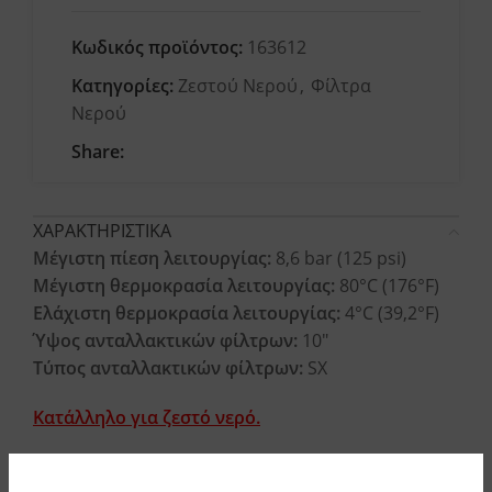
Κωδικός προϊόντος:
163612
Κατηγορίες:
Ζεστού Νερού
,
Φίλτρα
Νερού
Share:
ΧΑΡΑΚΤΗΡΙΣΤΙΚΑ
Μέγιστη πίεση λειτουργίας:
8,6 bar (125 psi)
Μέγιστη θερμοκρασία λειτουργίας:
80°C (176°F)
Ελάχιστη θερμοκρασία λειτουργίας:
4°C (39,2°F)
Ύψος ανταλλακτικών φίλτρων:
10″
Τύπος ανταλλακτικών φίλτρων:
SX
Κατάλληλο για ζεστό νερό.
ΥΛΙΚΑ ΚΑΤΑΣΚΕΥΗΣ