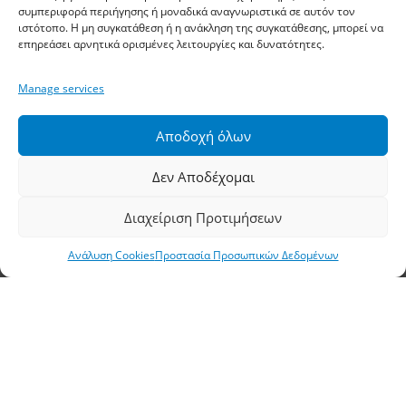
Αθηνών, Σίνδος, ΤΚ 57400, ΤΘ 1251
συμπεριφορά περιήγησης ή μοναδικά αναγνωριστικά σε αυτόν τον
ιστότοπο. Η μη συγκατάθεση ή η ανάκληση της συγκατάθεσης, μπορεί να
επηρεάσει αρνητικά ορισμένες λειτουργίες και δυνατότητες.
Τηλέφωνο:
2310 778822
–
23
Manage services
Φαξ: 2310 778824
Email:
waterpik@otenet.gr
Αποδοχή όλων
Δεν Αποδέχομαι
Υποκατάστημα, Αθήνα
Διαχείριση Προτιμήσεων
Διεύθυνση: Σταδίου 60, Αθήνα, ΤΚ 10564
Ανάλυση Cookies
Προστασία Προσωπικών Δεδομένων
Τηλέφωνο:
210 3245606
–
7
–
8
Φαξ: 210 3241229
Email:
waterpik@otenet.gr