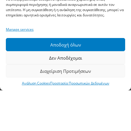
Αθηνών, Σίνδος, ΤΚ 57400, ΤΘ 1251
συμπεριφορά περιήγησης ή μοναδικά αναγνωριστικά σε αυτόν τον
ιστότοπο. Η μη συγκατάθεση ή η ανάκληση της συγκατάθεσης, μπορεί να
επηρεάσει αρνητικά ορισμένες λειτουργίες και δυνατότητες.
Τηλέφωνο:
2310 778822
–
23
Manage services
Φαξ: 2310 778824
Email:
waterpik@otenet.gr
Αποδοχή όλων
Δεν Αποδέχομαι
Υποκατάστημα, Αθήνα
Διαχείριση Προτιμήσεων
Διεύθυνση: Σταδίου 60, Αθήνα, ΤΚ 10564
Ανάλυση Cookies
Προστασία Προσωπικών Δεδομένων
Τηλέφωνο:
210 3245606
–
7
–
8
Φαξ: 210 3241229
Email:
waterpik@otenet.gr