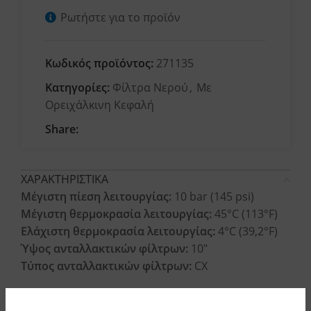
Ρωτήστε για το προϊόν
Κωδικός προϊόντος:
271135
Κατηγορίες:
Φίλτρα Νερού
,
Με
Ορειχάλκινη Κεφαλή
Share:
ΧΑΡΑΚΤΗΡΙΣΤΙΚΑ
Μέγιστη πίεση λειτουργίας:
10 bar (145 psi)
Μέγιστη θερμοκρασία λειτουργίας:
45°C (113°F)
Ελάχιστη θερμοκρασία λειτουργίας:
4°C (39,2°F)
Ύψος ανταλλακτικών φίλτρων:
10″
Τύπος ανταλλακτικών φίλτρων:
CX