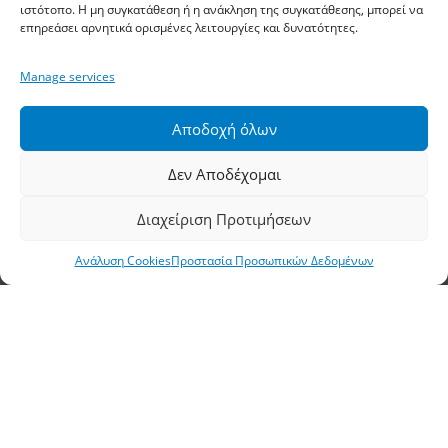
Αθηνών, Σίνδος, ΤΚ 57400, ΤΘ 1251
ιστότοπο. Η μη συγκατάθεση ή η ανάκληση της συγκατάθεσης, μπορεί να
επηρεάσει αρνητικά ορισμένες λειτουργίες και δυνατότητες.
Τηλέφωνο:
2310 778822
–
23
Manage services
Φαξ: 2310 778824
Αποδοχή όλων
Email:
waterpik@otenet.gr
Δεν Αποδέχομαι
Υποκατάστημα, Αθήνα
Διαχείριση Προτιμήσεων
Διεύθυνση: Σταδίου 60, Αθήνα, ΤΚ 10564
Ανάλυση Cookies
Προστασία Προσωπικών Δεδομένων
Τηλέφωνο:
210 3245606
–
7
–
8
Φαξ: 210 3241229
Email:
waterpik@otenet.gr
© 2022 Κ. Κατσαρός & Σία Ι.Κ.Ε., All Rights