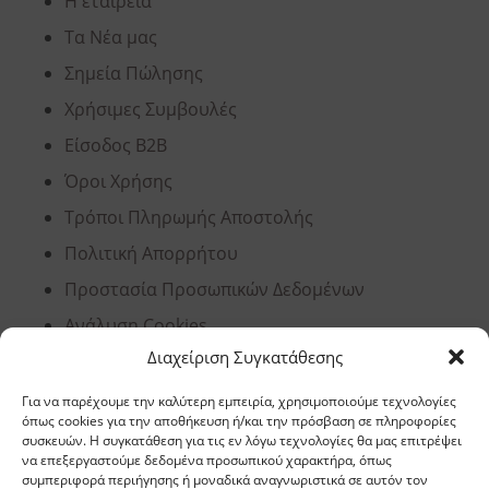
Η εταιρεία
Τα Νέα μας
Σημεία Πώλησης
Χρήσιμες Συμβουλές
Είσοδος B2B
Όροι Χρήσης
Τρόποι Πληρωμής Αποστολής
Πολιτική Απορρήτου
Προστασία Προσωπικών Δεδομένων
Ανάλυση Cookies
Διαχείριση Συγκατάθεσης
Για να παρέχουμε την καλύτερη εμπειρία, χρησιμοποιούμε τεχνολογίες
Έδρα, Θεσσαλονίκη
όπως cookies για την αποθήκευση ή/και την πρόσβαση σε πληροφορίες
συσκευών. Η συγκατάθεση για τις εν λόγω τεχνολογίες θα μας επιτρέψει
να επεξεργαστούμε δεδομένα προσωπικού χαρακτήρα, όπως
Διεύθυνση: 11,5 χλμ Ε.Ο. Θεσσαλονίκης –
συμπεριφορά περιήγησης ή μοναδικά αναγνωριστικά σε αυτόν τον