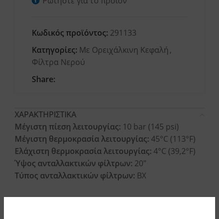
Ρωτήστε για το προϊόν
Κωδικός προϊόντος:
291133
Κατηγορίες:
Με Ορειχάλκινη Κεφαλή
,
Φίλτρα Νερού
Share:
ΧΑΡΑΚΤΗΡΙΣΤΙΚΑ
Μέγιστη πίεση λειτουργίας:
10 bar (145 psi)
Μέγιστη θερμοκρασία λειτουργίας:
45°C (113°F)
Ελάχιστη θερμοκρασία λειτουργίας:
4°C (39,2°F)
Ύψος ανταλλακτικών φίλτρων:
20″
Τύπος ανταλλακτικών φίλτρων:
BX
ΥΛΙΚΑ ΚΑΤΑΣΚΕΥΗΣ