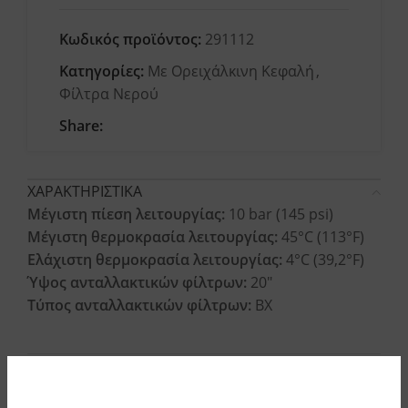
Κωδικός προϊόντος:
291112
Κατηγορίες:
Με Ορειχάλκινη Κεφαλή
,
Φίλτρα Νερού
Share:
ΧΑΡΑΚΤΗΡΙΣΤΙΚΑ
Μέγιστη πίεση λειτουργίας:
10 bar (145 psi)
Μέγιστη θερμοκρασία λειτουργίας:
45°C (113°F)
Ελάχιστη θερμοκρασία λειτουργίας:
4°C (39,2°F)
Ύψος ανταλλακτικών φίλτρων:
20″
Τύπος ανταλλακτικών φίλτρων:
BX
ΥΛΙΚΑ ΚΑΤΑΣΚΕΥΗΣ
ΟΔΗΓΙΕΣ ΕΓΚΑΤΑΣΤΑΣΗΣ