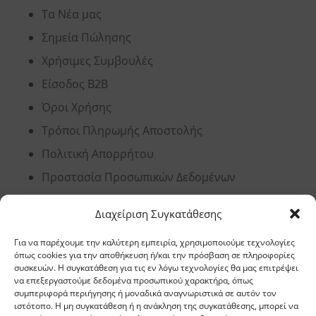
Τα Νέα μας
Σημεία Πώλησης
Χρήσιμες Συμβουλές
Είσοδος B2B
Όροι Χρήσης
Τρόποι Πληρωμής Αποστολής
Πολιτική Απορρήτου
Προστασία Προσωπικών Δεδομένων
Ανάλυση Cookies
Διαχείριση Συγκατάθεσης
Για να παρέχουμε την καλύτερη εμπειρία, χρησιμοποιούμε τεχνολογίες
Έδρα, Θεσσαλονίκη
όπως cookies για την αποθήκευση ή/και την πρόσβαση σε πληροφορίες
συσκευών. Η συγκατάθεση για τις εν λόγω τεχνολογίες θα μας επιτρέψει
να επεξεργαστούμε δεδομένα προσωπικού χαρακτήρα, όπως
Διεύθυνση: 11,5 χλμ Ε.Ο. Θεσσαλονίκης –
συμπεριφορά περιήγησης ή μοναδικά αναγνωριστικά σε αυτόν τον
ιστότοπο. Η μη συγκατάθεση ή η ανάκληση της συγκατάθεσης, μπορεί να
Αθηνών, Σίνδος, ΤΚ 57400, ΤΘ 1251