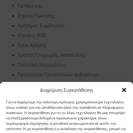
Τα Νέα μας
Σημεία Πώλησης
Χρήσιμες Συμβουλές
Είσοδος B2B
Όροι Χρήσης
Τρόποι Πληρωμής Αποστολής
Πολιτική Απορρήτου
Προστασία Προσωπικών Δεδομένων
Ανάλυση Cookies
Διαχείριση Συγκατάθεσης
Για να παρέχουμε την καλύτερη εμπειρία, χρησιμοποιούμε τεχνολογίες
Έδρα, Θεσσαλονίκη
όπως cookies για την αποθήκευση ή/και την πρόσβαση σε πληροφορίες
συσκευών. Η συγκατάθεση για τις εν λόγω τεχνολογίες θα μας επιτρέψει
να επεξεργαστούμε δεδομένα προσωπικού χαρακτήρα, όπως
Διεύθυνση: 11,5 χλμ Ε.Ο. Θεσσαλονίκης –
συμπεριφορά περιήγησης ή μοναδικά αναγνωριστικά σε αυτόν τον
ιστότοπο. Η μη συγκατάθεση ή η ανάκληση της συγκατάθεσης, μπορεί να
Αθηνών, Σίνδος, ΤΚ 57400, ΤΘ 1251