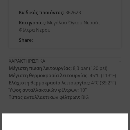
Κωδικός προϊόντος:
362623
Κατηγορίες:
Μεγάλου Όγκου Νερού
,
Φίλτρα Νερού
Share:
ΧΑΡΑΚΤΗΡΙΣΤΙΚΑ
Μέγιστη πίεση λειτουργίας:
8,3 bar (120 psi)
Μέγιστη θερμοκρασία λειτουργίας:
45°C (113°F)
Ελάχιστη θερμοκρασία λειτουργίας:
4°C (39,2°F)
Ύψος ανταλλακτικών φίλτρων:
10″
Τύπος ανταλλακτικών φίλτρων:
BIG
ΥΛΙΚΑ ΚΑΤΑΣΚΕΥΗΣ
ΟΔΗΓΙΕΣ ΕΓΚΑΤΑΣΤΑΣΗΣ