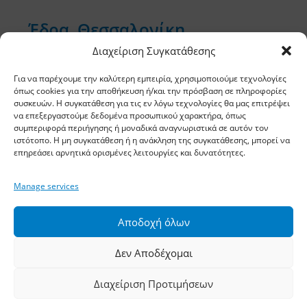
Έδρα, Θεσσαλονίκη
Διαχείριση Συγκατάθεσης
Διεύθυνση: 11,5 χλμ Ε.Ο. Θεσσαλονίκης –
Αθηνών, Σίνδος, ΤΚ 57400, ΤΘ 1251
Για να παρέχουμε την καλύτερη εμπειρία, χρησιμοποιούμε τεχνολογίες
όπως cookies για την αποθήκευση ή/και την πρόσβαση σε πληροφορίες
συσκευών. Η συγκατάθεση για τις εν λόγω τεχνολογίες θα μας επιτρέψει
Τηλέφωνο:
2310 778822
–
23
να επεξεργαστούμε δεδομένα προσωπικού χαρακτήρα, όπως
συμπεριφορά περιήγησης ή μοναδικά αναγνωριστικά σε αυτόν τον
Φαξ: 2310 778824
ιστότοπο. Η μη συγκατάθεση ή η ανάκληση της συγκατάθεσης, μπορεί να
επηρεάσει αρνητικά ορισμένες λειτουργίες και δυνατότητες.
Email:
waterpik@otenet.gr
Manage services
Υποκατάστημα, Αθήνα
Αποδοχή όλων
Διεύθυνση: Σταδίου 60, Αθήνα, ΤΚ 10564
Δεν Αποδέχομαι
Τηλέφωνο:
210 3245606
–
7
–
8
Διαχείριση Προτιμήσεων