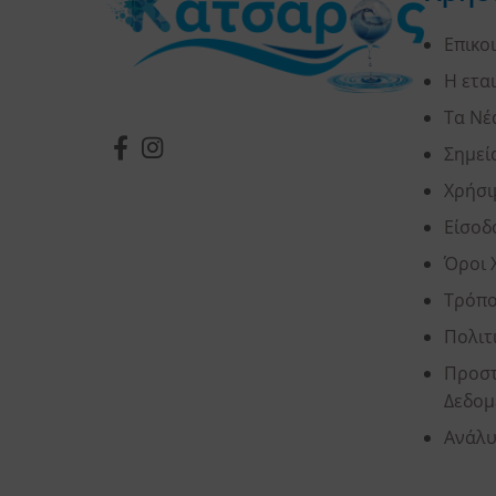
Επικο
Η ετα
Τα Νέ
Σημεί
Χρήσι
Είσοδ
Όροι 
Τρόπο
Πολιτ
Προστ
Δεδομ
Ανάλυ