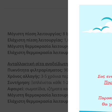
ΧΑΡΑΚΤΗΡΙΣΤΙΚΑ
Μέγιστη πίεση λειτουργίας:
8 bar (116 psi)
Ελάχιστη πίεση λειτουργίας:
1,8 bar (26 psi)
Μέγιστη θερμοκρασία λειτουργίας:
45°C (113°F)
Ελάχιστη θερμοκρασία λειτουργίας:
4°C (39,2°F)
Ανταλλακτική σίτα ανοξείδωτη RAH:
Πυκνότητα φιλτραρίσματος:
90μm
Χρόνος αλλαγής:
3-5 χρόνια περίπου
Συντήρηση:
Ξεπλένεται κάθε 1-2 μήνες
Αφαιρεί:
σωματίδια, ιζήματα και αιωρήματα (χώμα, πέτ
Μέγιστη θερμοκρασία λειτουργίας:
45°C (113°F)
Ελάχιστη θερμοκρασία λειτουργίας:
4°C (39,2°F)