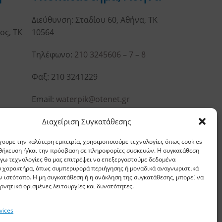
Διεύθυνση: Σταδίου 60, Αθήνα, ΤΚ
ος, ΤΚ
10564
Τηλέφωνο:
210 3245606
–
7
–
8
Φαξ: 210 3241229
Email:
waterpik@otenet.gr
Διαχείριση Συγκατάθεσης
χουμε την καλύτερη εμπειρία, χρησιμοποιούμε τεχνολογίες όπως cookies
οθήκευση ή/και την πρόσβαση σε πληροφορίες συσκευών. Η συγκατάθεση
λόγω τεχνολογίες θα μας επιτρέψει να επεξεργαστούμε δεδομένα
 χαρακτήρα, όπως συμπεριφορά περιήγησης ή μοναδικά αναγνωριστικά
ν ιστότοπο. Η μη συγκατάθεση ή η ανάκληση της συγκατάθεσης, μπορεί να
ρνητικά ορισμένες λειτουργίες και δυνατότητες.
vices