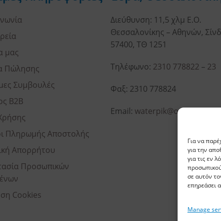
ινωνία
Διεύθυνση: 11,5 χλμ Ε.Ο.
Θεσσαλονίκης – Αθηνών, Σίνδ
ιρεία
57400, ΤΘ 1251
α μας
Τηλέφωνο:
2310 778822
–
23
α Πώλησης
μες Συμβουλές
Φαξ: 2310 778824
ος B2B
Email:
waterpik@otenet.gr
Χρήσης
ι Πληρωμής Αποστολής
Για να παρέ
ική Απορρήτου
για την απ
για τις εν 
ασία Προσωπικών
προσωπικού
σε αυτόν το
ένων
επηρεάσει α
ση Cookies
Manage ser