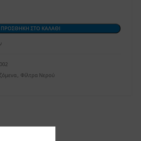
ΠΡΟΣΘΗΚΗ ΣΤΟ ΚΑΛΑΘΙ
ν
002
ζόμενα
,
Φίλτρα Νερού