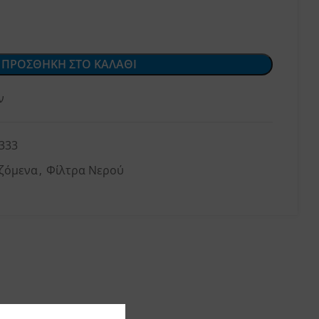
ΠΡΟΣΘΗΚΗ ΣΤΟ ΚΑΛΑΘΙ
ν
333
ζόμενα
,
Φίλτρα Νερού