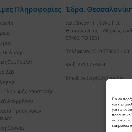
ιμες Πληροφορίες
Έδρα, Θεσσαλονίκ
ινωνία
Διεύθυνση: 11,5 χλμ Ε.Ο.
Θεσσαλονίκης – Αθηνών, Σίνδ
ιρεία
57400, ΤΘ 1251
α μας
Τηλέφωνο:
2310 778822
–
23
α Πώλησης
μες Συμβουλές
Φαξ: 2310 778824
ος B2B
Email:
waterpik@otenet.gr
Χρήσης
ι Πληρωμής Αποστολής
Για να παρέ
ική Απορρήτου
για την απ
για τις εν 
ασία Προσωπικών
προσωπικού
ένων
σε αυτόν το
επηρεάσει α
ση Cookies