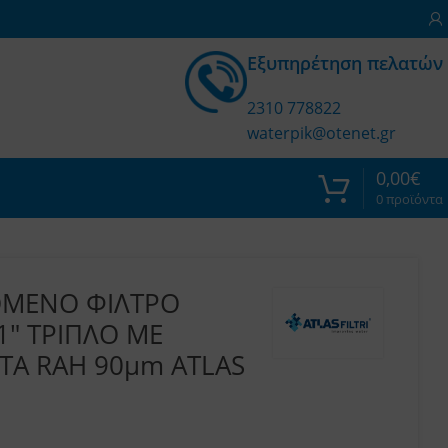
Εξυπηρέτηση πελατών
2310 778822
waterpik@otenet.gr
0,00
€
0
προϊόντα
ΟΜΕΝΟ ΦΙΛΤΡΟ
1″ ΤΡΙΠΛΟ ΜΕ
ΤΑ RAH 90μm ATLAS