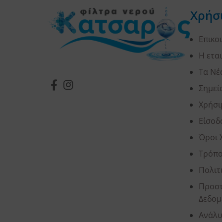
Χρήσ
Επικο
Η ετα
Τα Νέ
Σημεί
Χρήσι
Είσοδ
Όροι 
Τρόπο
Πολιτ
Προστ
Δεδομ
Ανάλυ