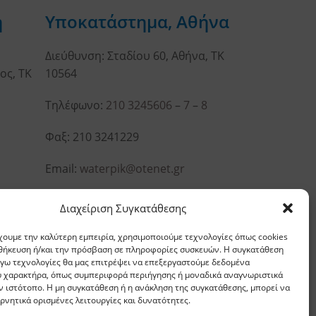
η
Υποκατάστημα, Αθήνα
Διεύθυνση: Σταδίου 60, Αθήνα, ΤΚ
ος, ΤΚ
10564
Τηλέφωνο:
210 3245606
–
7
–
8
Φαξ: 210 3241229
Email:
waterpik@otenet.gr
Διαχείριση Συγκατάθεσης
χουμε την καλύτερη εμπειρία, χρησιμοποιούμε τεχνολογίες όπως cookies
οθήκευση ή/και την πρόσβαση σε πληροφορίες συσκευών. Η συγκατάθεση
λόγω τεχνολογίες θα μας επιτρέψει να επεξεργαστούμε δεδομένα
 χαρακτήρα, όπως συμπεριφορά περιήγησης ή μοναδικά αναγνωριστικά
ν ιστότοπο. Η μη συγκατάθεση ή η ανάκληση της συγκατάθεσης, μπορεί να
ρνητικά ορισμένες λειτουργίες και δυνατότητες.