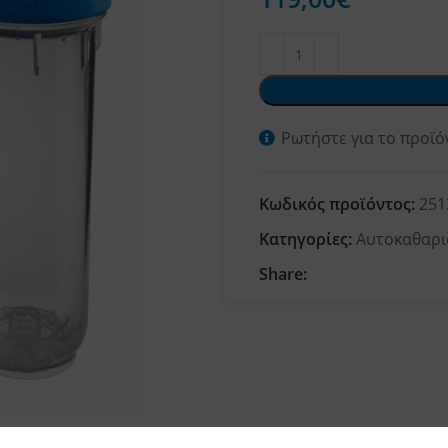
Ρωτήστε για το προϊό
Κωδικός προϊόντος:
251
Κατηγορίες:
Αυτοκαθαρι
Share: