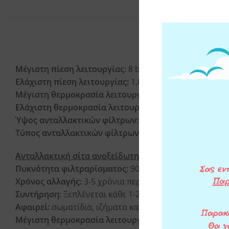
ΧΑΡΑΚΤΗΡΙΣΤΙΚΑ
Μέγιστη πίεση λειτουργίας:
8 bar (116 psi)
Ελάχιστη πίεση λειτουργίας:
1,8 bar (26 psi)
Μέγιστη θερμοκρασία λειτουργίας:
45°C (113°F)
Ελάχιστη θερμοκρασία λειτουργίας:
4°C (39,2°F)
Ύψος ανταλλακτικών φίλτρων:
10″
Τύπος ανταλλακτικών φίλτρων:
SX
Ανταλλακτική σίτα ανοξείδωτη RAH:
Πυκνότητα φιλτραρίσματος:
90μm
Χρόνος αλλαγής:
3-5 χρόνια περίπου
Συντήρηση:
Ξεπλένεται κάθε 1-2 μήνες
Αφαιρεί:
σωματίδια, ιζήματα και αιωρήματα (χώμα, πέτ
Μέγιστη θερμοκρασία λειτουργίας:
45°C (113°F)