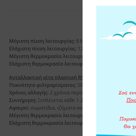
ΧΑΡΑΚΤΗΡΙΣΤΙΚΑ
Μέγιστη πίεση λειτουργίας:
8 bar (116 psi)
Ελάχιστη πίεση λειτουργίας:
1,8 bar (26 psi)
Μέγιστη θερμοκρασία λειτουργίας:
45°C (113°F)
Ελάχιστη θερμοκρασία λειτουργίας:
4°C (39,2°F)
Ανταλλακτική σίτα πλαστική RSH:
Πυκνότητα φιλτραρίσματος:
50μm
Χρόνος αλλαγής:
2 χρόνια περίπου
Συντήρηση:
Ξεπλένεται κάθε 1-2 μήνες
Αφαιρεί:
σωματίδια, ιζήματα και αιωρήματα (χώμα, πέτ
Μέγιστη θερμοκρασία λειτουργίας:
45°C (113°F)
Ελάχιστη θερμοκρασία λειτουργίας:
4°C (39,2°F)