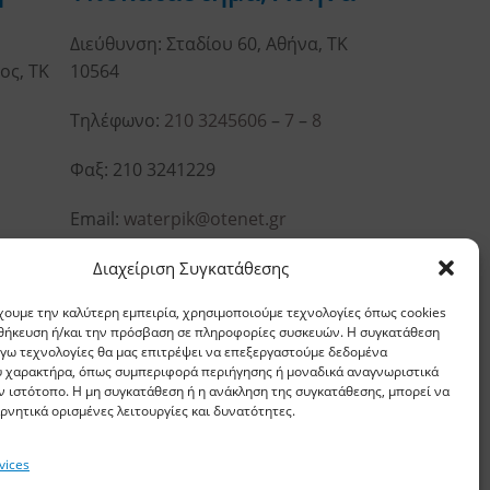
Διεύθυνση: Σταδίου 60, Αθήνα, ΤΚ
ος, ΤΚ
10564
Τηλέφωνο:
210 3245606
–
7
–
8
Φαξ: 210 3241229
Email:
waterpik@otenet.gr
Διαχείριση Συγκατάθεσης
χουμε την καλύτερη εμπειρία, χρησιμοποιούμε τεχνολογίες όπως cookies
οθήκευση ή/και την πρόσβαση σε πληροφορίες συσκευών. Η συγκατάθεση
λόγω τεχνολογίες θα μας επιτρέψει να επεξεργαστούμε δεδομένα
 χαρακτήρα, όπως συμπεριφορά περιήγησης ή μοναδικά αναγνωριστικά
ν ιστότοπο. Η μη συγκατάθεση ή η ανάκληση της συγκατάθεσης, μπορεί να
ρνητικά ορισμένες λειτουργίες και δυνατότητες.
vices