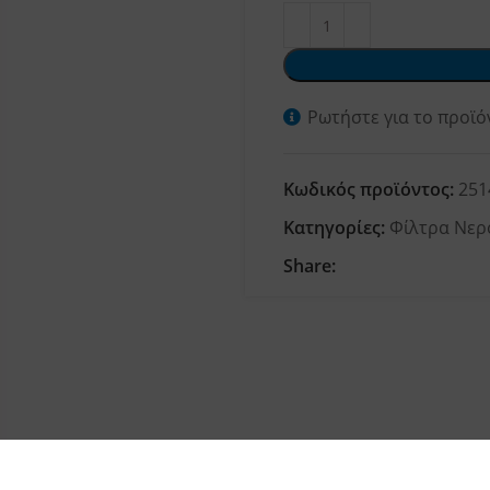
Ρωτήστε για το προϊό
Κωδικός προϊόντος:
251
Κατηγορίες:
Φίλτρα Νερ
Share: