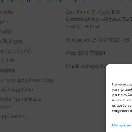
ινωνία
Διεύθυνση: 11,5 χλμ Ε.Ο.
Θεσσαλονίκης – Αθηνών, Σίνδ
ιρεία
57400, ΤΘ 1251
α μας
Τηλέφωνο:
2310 778822
–
23
α Πώλησης
μες Συμβουλές
Φαξ: 2310 778824
ος B2B
Email:
waterpik@otenet.gr
Χρήσης
ι Πληρωμής Αποστολής
Για να παρέ
ική Απορρήτου
για την απ
για τις εν 
ασία Προσωπικών
προσωπικού
σε αυτόν το
ένων
επηρεάσει α
ση Cookies
Manage ser