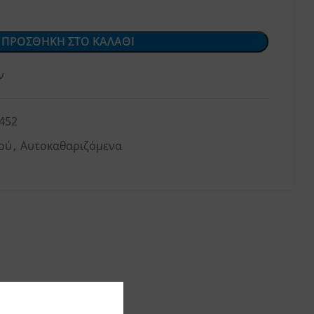
ΠΡΟΣΘΗΚΗ ΣΤΟ ΚΑΛΑΘΙ
ν
452
ού
,
Αυτοκαθαριζόμενα