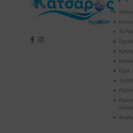
Επικο
Η ετα
Τα Νέ
Σημεί
Χρήσι
Είσοδ
Όροι 
Τρόπο
Πολιτ
Προστ
Δεδομ
Ανάλυ