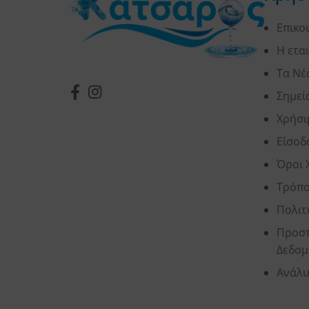
Επικο
Η ετα
Τα Νέ
Σημεί
Χρήσι
Είσοδ
Όροι 
Τρόπο
Πολιτ
Προστ
Δεδομ
Ανάλυ