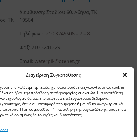
Διεύθυνση: Σταδίου 60, Αθήνα, ΤΚ
ος, ΤΚ
10564
Τηλέφωνο:
210 3245606
–
7
–
8
Φαξ: 210 3241229
Email:
waterpik@otenet.gr
Διαχείριση Συγκατάθεσης
χουμε την καλύτερη εμπειρία, χρησιμοποιούμε τεχνολογίες όπως cookies
οθήκευση ή/και την πρόσβαση σε πληροφορίες συσκευών. Η συγκατάθεση
λόγω τεχνολογίες θα μας επιτρέψει να επεξεργαστούμε δεδομένα
 χαρακτήρα, όπως συμπεριφορά περιήγησης ή μοναδικά αναγνωριστικά
ν ιστότοπο. Η μη συγκατάθεση ή η ανάκληση της συγκατάθεσης, μπορεί να
ρνητικά ορισμένες λειτουργίες και δυνατότητες.
vices