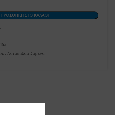
ΠΡΟΣΘΗΚΗ ΣΤΟ ΚΑΛΑΘΙ
ν
453
ού
,
Αυτοκαθαριζόμενα