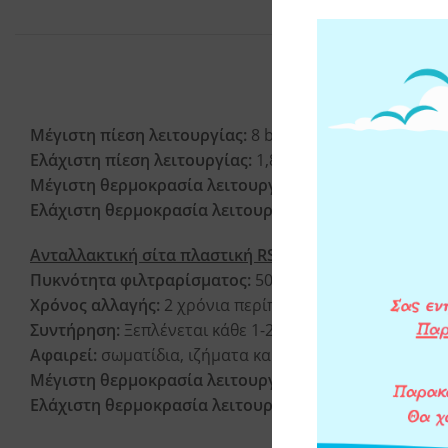
ΧΑΡΑΚΤΗΡΙΣΤΙΚΑ
Μέγιστη πίεση λειτουργίας:
8 bar (116 psi)
Ελάχιστη πίεση λειτουργίας:
1,8 bar (26 psi)
Μέγιστη θερμοκρασία λειτουργίας:
45°C (113°F)
Ελάχιστη θερμοκρασία λειτουργίας:
4°C (39,2°F)
Ανταλλακτική σίτα πλαστική RSH:
Πυκνότητα φιλτραρίσματος:
50μm
Χρόνος αλλαγής:
2 χρόνια περίπου
Συντήρηση:
Ξεπλένεται κάθε 1-2 μήνες
Αφαιρεί:
σωματίδια, ιζήματα και αιωρήματα (χώμα, πέτ
Μέγιστη θερμοκρασία λειτουργίας:
45°C (113°F)
Ελάχιστη θερμοκρασία λειτουργίας:
4°C (39,2°F)