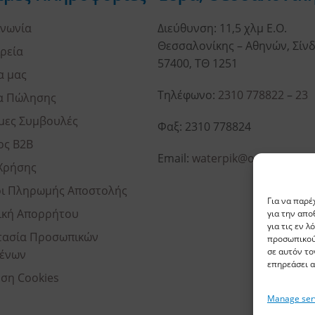
ινωνία
Διεύθυνση: 11,5 χλμ Ε.Ο.
Θεσσαλονίκης – Αθηνών, Σίνδ
ιρεία
57400, ΤΘ 1251
α μας
Τηλέφωνο:
2310 778822
–
23
α Πώλησης
μες Συμβουλές
Φαξ: 2310 778824
ος B2B
Email:
waterpik@otenet.gr
Χρήσης
ι Πληρωμής Αποστολής
Για να παρέ
ική Απορρήτου
για την απ
για τις εν 
ασία Προσωπικών
προσωπικού
σε αυτόν το
ένων
επηρεάσει α
ση Cookies
Manage ser