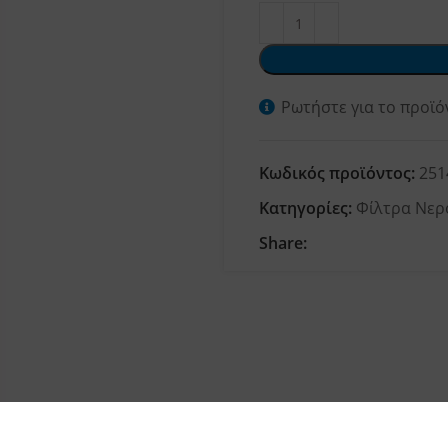
Ρωτήστε για το προϊό
Κωδικός προϊόντος:
251
Κατηγορίες:
Φίλτρα Νερ
Share: