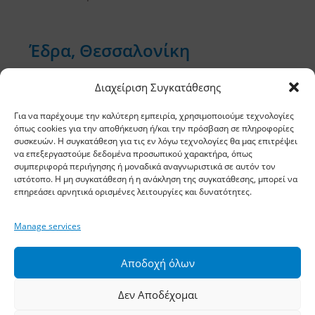
Έδρα, Θεσσαλονίκη
Διεύθυνση: 11,5 χλμ Ε.Ο. Θεσσαλονίκης –
Διαχείριση Συγκατάθεσης
Αθηνών, Σίνδος, ΤΚ 57400, ΤΘ 1251
Για να παρέχουμε την καλύτερη εμπειρία, χρησιμοποιούμε τεχνολογίες
όπως cookies για την αποθήκευση ή/και την πρόσβαση σε πληροφορίες
Τηλέφωνο:
2310 778822
–
23
συσκευών. Η συγκατάθεση για τις εν λόγω τεχνολογίες θα μας επιτρέψει
να επεξεργαστούμε δεδομένα προσωπικού χαρακτήρα, όπως
Φαξ: 2310 778824
συμπεριφορά περιήγησης ή μοναδικά αναγνωριστικά σε αυτόν τον
ιστότοπο. Η μη συγκατάθεση ή η ανάκληση της συγκατάθεσης, μπορεί να
επηρεάσει αρνητικά ορισμένες λειτουργίες και δυνατότητες.
Email:
waterpik@otenet.gr
Manage services
Υποκατάστημα, Αθήνα
Αποδοχή όλων
Διεύθυνση: Σταδίου 60, Αθήνα, ΤΚ 10564
Δεν Αποδέχομαι
Τηλέφωνο:
210 3245606
–
7
–
8