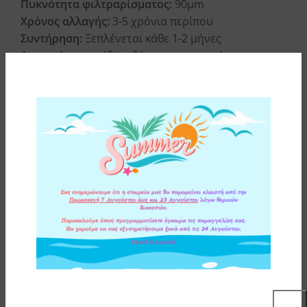
Πυκνότητα φιλτραρίσματος:
90μm
Χρόνος αλλαγής:
3-5 χρόνια περίπου
Συντήρηση:
Ξεπλένεται κάθε 1-2 μήνες
Αφαιρεί:
σωματίδια, ιζήματα και αιωρήματα
(χώμα, πέτρες, λάσπη, σκουριά)
Μέγιστη θερμοκρασία λειτουργίας:
45°C (113°F)
Ελάχιστη θερμοκρασία λειτουργίας:
4°C (39,2°F)
ΥΛΙΚΑ ΚΑΤΑΣΚΕΥΗΣ
ΟΔΗΓΙΕΣ ΕΓΚΑΤΑΣΤΑΣΗΣ
ΕΠΙΠΛΕΟΝ ΠΛΗΡΟΦΟΡΙΕΣ