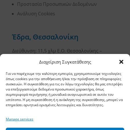
Προστασία Προσωπικών Δεδομένων
Ανάλυση Cookies
Έδρα, Θεσσαλονίκη
Διεύθυνση: 11,5 χλμ Ε.Ο. Θεσσαλονίκης –
Αθηνών, Σίνδος, ΤΚ 57400, ΤΘ 1251
Διαχείριση Συγκατάθεσης
Τηλέφωνο:
2310 778822
–
23
Για να παρέχουμε την καλύτερη εμπειρία, χρησιμοποιούμε τεχνολογίες
όπως cookies για την αποθήκευση ή/και την πρόσβαση σε πληροφορίες
Φαξ: 2310 778824
συσκευών. Η συγκατάθεση για τις εν λόγω τεχνολογίες θα μας επιτρέψει
να επεξεργαστούμε δεδομένα προσωπικού χαρακτήρα, όπως
συμπεριφορά περιήγησης ή μοναδικά αναγνωριστικά σε αυτόν τον
Email:
waterpik@otenet.gr
ιστότοπο. Η μη συγκατάθεση ή η ανάκληση της συγκατάθεσης, μπορεί να
επηρεάσει αρνητικά ορισμένες λειτουργίες και δυνατότητες.
Υποκατάστημα, Αθήνα
Manage services
Διεύθυνση: Σταδίου 60, Αθήνα, ΤΚ 10564