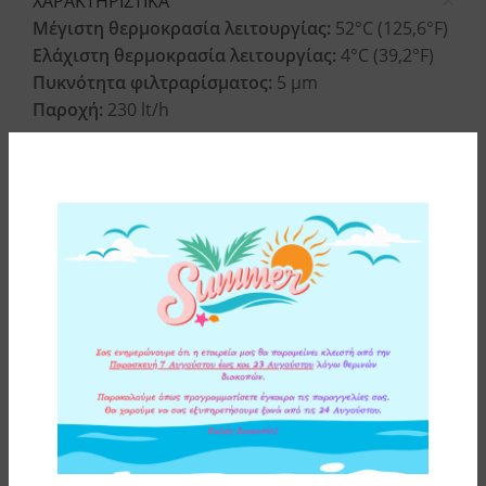
ΧΑΡΑΚΤΗΡΙΣΤΙΚΑ
Μέγιστη θερμοκρασία λειτουργίας:
52°C (125,6°F)
Ελάχιστη θερμοκρασία λειτουργίας:
4°C (39,2°F)
Πυκνότητα φιλτραρίσματος:
5 μm
Παροχή:
230 lt/h
Αφαιρεί:
χλώριο, δυσάρεστη γεύση και οσμή,
φυτοφάρμακα, οργανικά χημικά, βιομηχανικά
κατάλοιπα, τοξικά, σωματίδια, ιζήματα, αιωρήματα
και άλλες βλαβερές ουσίες που μολύνουν το νερό.
Αλλαγή:
κάθε 6-12 μήνες (εξαρτάται απο την
συσκευή του φίλτρου νερού που τοποθετείται).
ΥΛΙΚΑ ΚΑΤΑΣΚΕΥΗΣ
ΕΠΙΠΛΕΟΝ ΠΛΗΡΟΦΟΡΙΕΣ