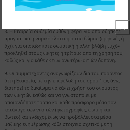
αλλαγή το αργότερο δυο (2) ημέρες πριν την
καταληκτική ημερομηνία συμμετοχής, όπως αυτή
τροποποιείται.
8. Η Εταιρεία ουδεμία ευθύνη φέρει για οποιοδήποτε
πραγματικό ή νομικό ελάττωμα του δώρου (εμφανές ή
όχι), για οποιαδήποτε σωματική ή άλλη βλάβη τυχόν
προκληθεί στους νικητές ή τρίτους από τη χρήση του,
καθώς και για κάθε εκ των ανωτέρω αιτιών δαπάνη.
9. Οι συμμετέχοντες αναγνωρίζουν δια του παρόντος
ότι η Εταιρεία, με την επιφύλαξη του όρου 1 ως άνω,
διατηρεί το δικαίωμα να κάνει χρήση του ονόματος
των νικητών καθώς και να γνωστοποιεί με
οποιονδήποτε τρόπο και κάθε πρόσφορο μέσο τον
κατάλογο των νικητών (φωτογραφίες, φιλμ ή και
βίντεο) και ενδεχομένως να προβάλλει στα μέσα
μαζικής ενημέρωσης κάθε στοιχείο σχετικά με τη