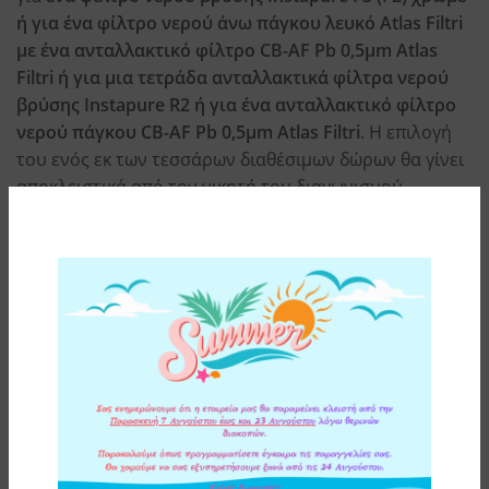
ή για ένα φίλτρο νερού άνω πάγκου λευκό Atlas Filtri
με ένα ανταλλακτικό φίλτρο CB-AF Pb 0,5μm Atlas
Filtri ή για μια τετράδα ανταλλακτικά φίλτρα νερού
βρύσης Instapure R2 ή για ένα ανταλλακτικό φίλτρο
νερού πάγκου CB-AF Pb 0,5μm Atlas Filtri
. Η επιλογή
του ενός εκ των τεσσάρων διαθέσιμων δώρων θα γίνει
αποκλειστικά από τον νικητή του διαγωνισμού.
6. Ο νικητής θα ενημερωθεί μέσω e-mail ή/και μέσω
τηλεφώνου για τον τρόπο παραλαβής του δώρου του.
Αν δεν απαντήσει-αποδεχθεί το δώρο εντός πέντε (5)
εργάσιμων ημερών, χάνει το δικαίωμα σε αυτό και θα
ειδοποιηθεί ο πρώτος επιλαχών κ.ο.κ.
7. Η Εταιρία διατηρεί το δικαίωμα αλλαγής της
ημερομηνίας, της ώρας και του τόπου διεξαγωγής της
κλήρωσης ή ακόμη και να ματαιώσει το διαγωνισμό
υπό την προϋπόθεση ότι θα ανακοινώσει κάθε σχετική