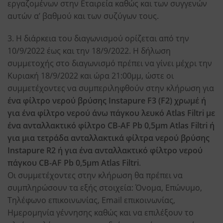
εργαζομένων στην Εταιρεία καθώς και των συγγενών
αυτών α’ βαθμού και των συζύγων τους.
3. Η διάρκεια του διαγωνισμού ορίζεται από την
10/9/2022 έως και την 18/9/2022. Η δήλωση
συμμετοχής στο διαγωνισμό πρέπει να γίνει μέχρι την
Κυριακή 18/9/2022 και ώρα 21:00μμ, ώστε οι
συμμετέχοντες να συμπεριληφθούν στην κλήρωση για
ένα φίλτρο νερού βρύσης Instapure F3 (F2) χρωμέ ή
για ένα φίλτρο νερού άνω πάγκου λευκό Atlas Filtri με
ένα ανταλλακτικό φίλτρο CB-AF Pb 0,5μm Atlas Filtri ή
για μια τετράδα ανταλλακτικά φίλτρα νερού βρύσης
Instapure R2 ή για ένα ανταλλακτικό φίλτρο νερού
πάγκου CB-AF Pb 0,5μm Atlas Filtri
.
Οι συμμετέχοντες στην κλήρωση θα πρέπει να
συμπληρώσουν τα εξής στοιχεία: Όνομα, Επώνυμο,
Τηλέφωνο επικοινωνίας, Email επικοινωνίας,
Ημερομηνία γέννησης καθώς και να επιλέξουν το