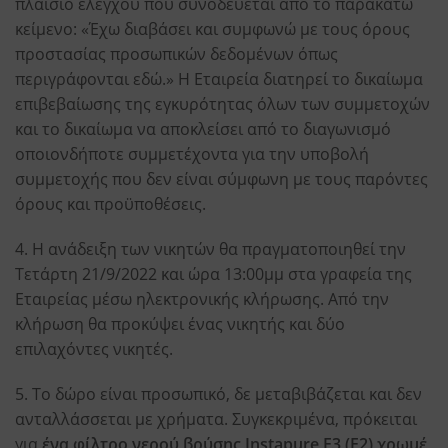
πλαίσιο ελέγχου που συνοδεύεται από το παρακάτω
κείμενο: «Έχω διαβάσει και συμφωνώ με τους όρους
προστασίας προσωπικών δεδομένων όπως
περιγράφονται εδώ.» Η Εταιρεία διατηρεί το δικαίωμα
επιβεβαίωσης της εγκυρότητας όλων των συμμετοχών
και το δικαίωμα να αποκλείσει από το διαγωνισμό
οποιονδήποτε συμμετέχοντα για την υποβολή
συμμετοχής που δεν είναι σύμφωνη με τους παρόντες
όρους και προϋποθέσεις.
4. Η ανάδειξη των νικητών θα πραγματοποιηθεί την
Τετάρτη 21/9/2022 και ώρα 13:00μμ στα γραφεία της
Εταιρείας μέσω ηλεκτρονικής κλήρωσης. Από την
κλήρωση θα προκύψει ένας νικητής και δύο
επιλαχόντες νικητές.
5. Το δώρο είναι προσωπικό, δε μεταβιβάζεται και δεν
ανταλλάσσεται με χρήματα. Συγκεκριμένα, πρόκειται
για
ένα φίλτρο νερού βρύσης Instapure F3 (F2) χρωμέ